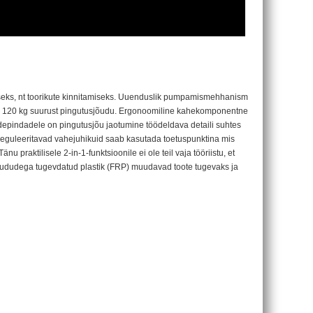
iseks, nt toorikute kinnitamiseks. Uuenduslik pumpamismehhanism
 kuni 120 kg suurust pingutusjõudu. Ergonoomiline kahekomponentne
pindadele on pingutusjõu jaotumine töödeldava detaili suhtes
 Reguleeritavad vahejuhikuid saab kasutada toetuspunktina mis
u praktilisele 2-in-1-funktsioonile ei ole teil vaja tööriistu, et
skiududega tugevdatud plastik (FRP) muudavad toote tugevaks ja