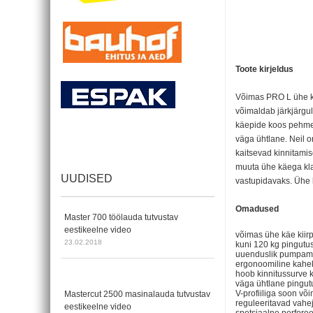
Toote kirjeldus
Võimas PRO L ühe kä
võimaldab järkjärgul
käepide koos pehmen
väga ühtlane. Neil 
kaitsevad kinnitamise
muuta ühe käega kla
UUDISED
vastupidavaks. Ühe 
Omadused
Master 700 töölauda tutvustav
eestikeelne video
võimas ühe käe kiirp
23.02.2018
kuni 120 kg pingut
uuenduslik pumpamis
ergonoomiline kahe
hoob kinnitussurve 
väga ühtlane pingut
V-profiiliga soon võ
Mastercut 2500 masinalauda tutvustav
reguleeritavad vahej
eestikeelne video