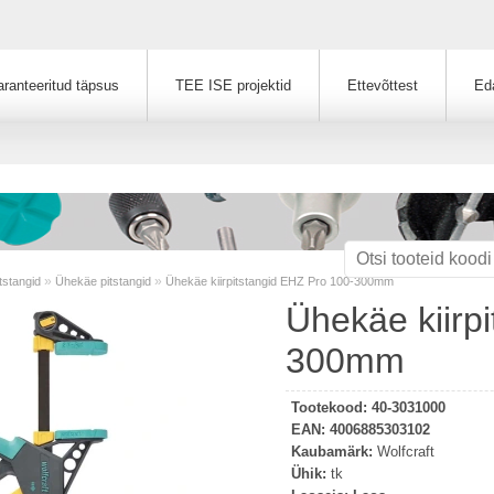
ranteeritud täpsus
TEE ISE projektid
Ettevõttest
Ed
»
»
itstangid
Ühekäe pitstangid
Ühekäe kiirpitstangid EHZ Pro 100-300mm
Ühekäe kiirp
300mm
Tootekood:
40-3031000
EAN:
4006885303102
Kaubamärk:
Wolfcraft
Ühik:
tk