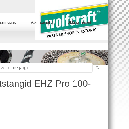
asimüüjad
Abimaterjalid
Üldtingimused
itstangid EHZ Pro 100-