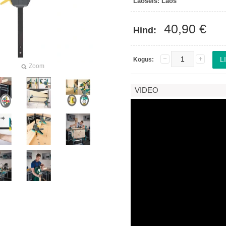
Laoseis:
Laos
40,90 €
Hind:
Kogus:
Zoom
VIDEO