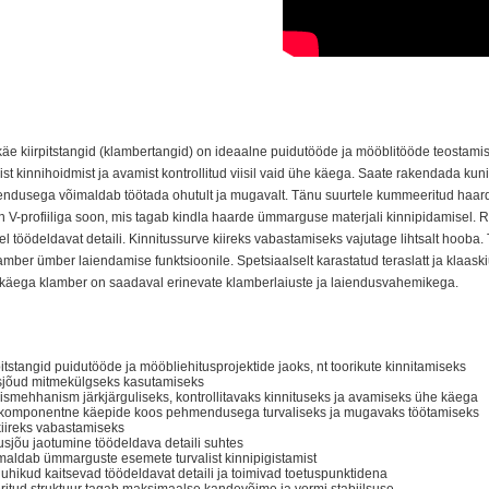
e kiirpitstangid (klambertangid) on ideaalne puidutööde ja mööblitööde teostam
ist kinnihoidmist ja avamist kontrollitud viisil vaid ühe käega. Saate rakendada
dusega võimaldab töötada ohutult ja mugavalt. Tänu suurtele kummeeritud haarde
on V-profiiliga soon, mis tagab kindla haarde ümmarguse materjali kinnipidamisel.
l töödeldavat detaili. Kinnitussurve kiireks vabastamiseks vajutage lihtsalt hooba. Tän
mber ümber laiendamise funktsioonile. Spetsiaalselt karastatud teraslatt ja klaa
käega klamber on saadaval erinevate klamberlaiuste ja laiendusvahemikega.
itstangid puidutööde ja mööbliehitusprojektide jaoks, nt toorikute kinnitamiseks
usjõud mitmekülgseks kasutamiseks
mehhanism järkjärguliseks, kontrollitavaks kinnituseks ja avamiseks ühe käega
komponentne käepide koos pehmendusega turvaliseks ja mugavaks töötamiseks
kiireks vabastamiseks
usjõu jaotumine töödeldava detaili suhtes
imaldab ümmarguste esemete turvalist kinnipigistamist
uhikud kaitsevad töödeldavat detaili ja toimivad toetuspunktidena