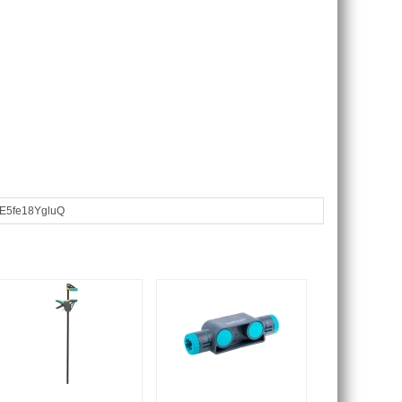
e/E5fe18YgluQ