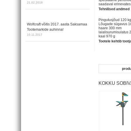
spetsiaalne perfore
21.02.2018
saadaval erinevates
Tehnilised andmed
Pingutusjõud 120 k
Lõugade sügavus 
Wolfcraft võitis 2017. aasta Saksamaa
haare 300 mm
Tootemarkide auhinna!
laialisurumisulatus
10.11.2017
kaal 970 g
Tootele kehtib toot
prod
KOKKU SOBI