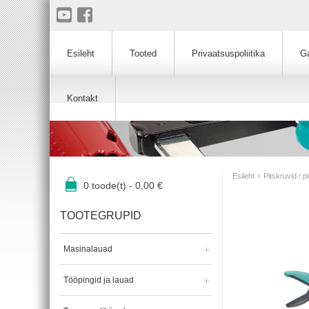
Esileht
Tooted
Privaatsuspoliitika
Ga
Kontakt
»
Esileht
Pitskruvid / p
0
toode(t) -
0,00
€
TOOTEGRUPID
Masinalauad
Tööpingid ja lauad