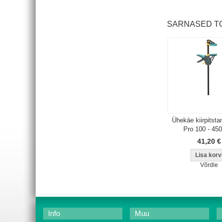
SARNASED T
Ühekäe kiirpitst
Pro 100 - 45
41,20 €
Võrdle
Info
Muu