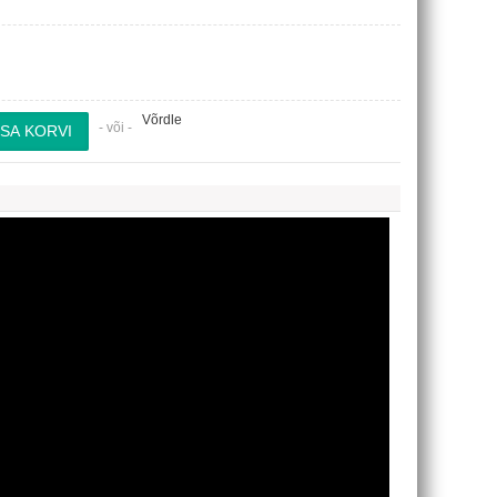
Võrdle
- või -