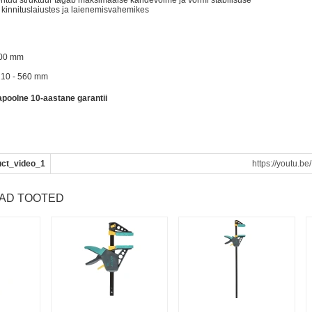
eritud struktuur tagab maksimaalse kandevõime ja vormi stabiilsuse
 kinnituslaiustes ja laienemisvahemikes
g
100 mm
 210 - 560 mm
japoolne 10-aastane garantii
uct_video_1
https://youtu.b
VAD TOOTED