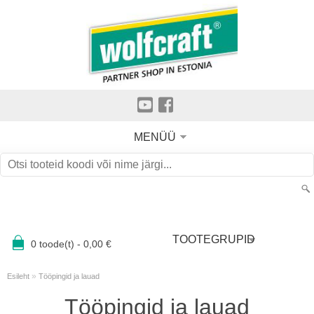
MENÜÜ
TOOTEGRUPID
0
toode(t) -
0,00
€
»
Esileht
Tööpingid ja lauad
Tööpingid ja lauad