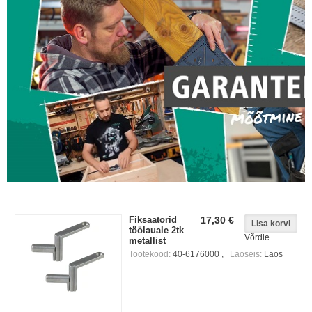
Fiksaatorid
17,30 €
töölauale 2tk
Võrdle
metallist
Tootekood:
40-6176000 ,
Laoseis:
Laos