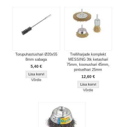
Torupuhastushari Ø20x55
Trelliharjade komplekt
8mm sabaga
MESSING 3tk ketashari
75mm, koonushari 45mm,
5,40 €
pintselhari 25mm
12,60 €
Võrdle
Võrdle