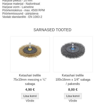
Harjase pikkus - 20 mm
Harjase materjal - Nailontraat
Harjase vorm - Laineline
Pöörlemiskiirus - max. 4500 RPM
Pöörlemissuund - päripäeva
Vastab standardile - EN 1083-2
SARNASED TOOTED
Ketashari trellile
Ketashari trellile
75x10mm messing x ¼"
100x16mm x 1/4" sabaga
sabaga
/ pakendis
4,90 €
8,00 €
Võrdle
Võrdle