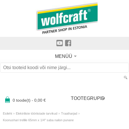
MENÜÜ
TOOTEGRUPID
0
toode(t) -
0,00
€
»
»
»
Esileht
Elektriliste tööriistade tarvikud
Traatharjad
Koonushari trellile 65mm x 1/4" saba nailon punane