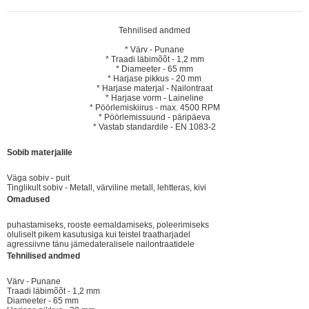
Tehnilised andmed
* Värv - Punane
* Traadi läbimõõt - 1,2 mm
* Diameeter - 65 mm
* Harjase pikkus - 20 mm
* Harjase materjal - Nailontraat
* Harjase vorm - Laineline
* Pöörlemiskiirus - max. 4500 RPM
* Pöörlemissuund - päripäeva
* Vastab standardile - EN 1083-2
Sobib materjalile
Väga sobiv - puit
Tinglikult sobiv - Metall, värviline metall, lehtteras, kivi
Omadused
puhastamiseks, rooste eemaldamiseks, poleerimiseks
oluliselt pikem kasutusiga kui teistel traatharjadel
agressiivne tänu jämedateralisele nailontraatidele
Tehnilised andmed
Värv - Punane
Traadi läbimõõt - 1,2 mm
Diameeter - 65 mm