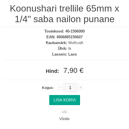
Koonushari trellile 65mm x
1/4" saba nailon punane
Tootekood:
40-1506000
EAN:
4006885150607
Kaubamärk:
Wolfcraft
Ühik:
tk
Laoseis:
Laos
7,90 €
Hind:
Kogus:
- või -
Võrdle