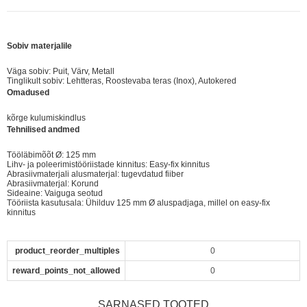
Sobiv materjalile
Väga sobiv: Puit, Värv, Metall
Tinglikult sobiv: Lehtteras, Roostevaba teras (Inox), Autokered
Omadused
kõrge kulumiskindlus
Tehnilised andmed
Tööläbimõõt Ø: 125 mm
Lihv- ja poleerimistööriistade kinnitus: Easy-fix kinnitus
Abrasiivmaterjali alusmaterjal: tugevdatud fiiber
Abrasiivmaterjal: Korund
Sideaine: Vaiguga seotud
Tööriista kasutusala: Ühilduv 125 mm Ø aluspadjaga, millel on easy-fix
kinnitus
product_reorder_multiples
0
reward_points_not_allowed
0
SARNASED TOOTED