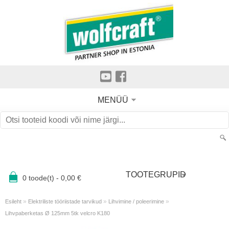
MENÜÜ
TOOTEGRUPID
0
toode(t) -
0,00
€
»
»
»
Esileht
Elektriliste tööriistade tarvikud
Lihvimine / poleerimine
Lihvpaberketas Ø 125mm 5tk velcro K180