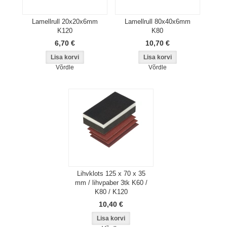
Lamellrull 20x20x6mm
Lamellrull 80x40x6mm
K120
K80
6,70 €
10,70 €
Võrdle
Võrdle
Lihvklots 125 x 70 x 35
mm / lihvpaber 3tk K60 /
K80 / K120
10,40 €