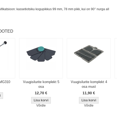
ifikatsioon: kassetiotsiku kogupikkus 99 mm, 78 mm pikk, kui on 90° nurga all
OOTED
l MG310
Vuugisilurite komplekt 5
Vuugisilurite komplekt 4
osa
osa must
12,70 €
11,90 €
Võrdle
Võrdle