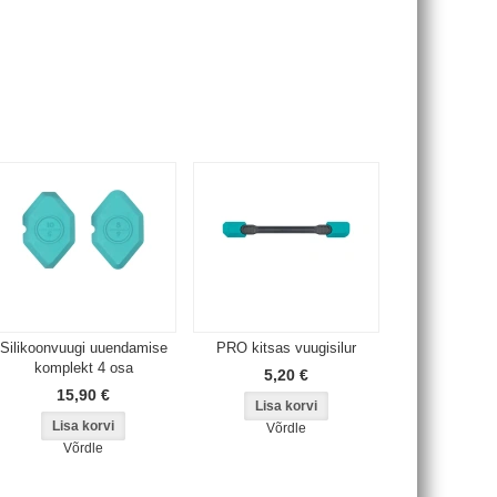
Silikoonvuugi uuendamise
PRO kitsas vuugisilur
komplekt 4 osa
5,20 €
15,90 €
Võrdle
Võrdle