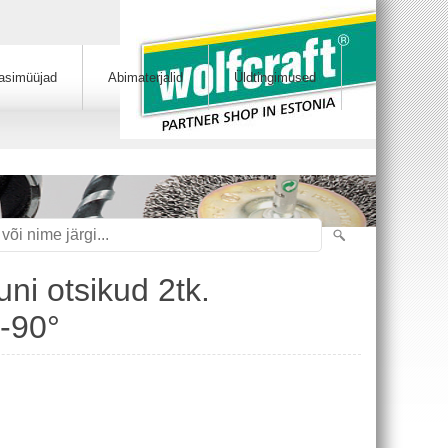
asimüüjad
Abimaterjalid
Üldtingimused
uni otsikud 2tk.
-90°