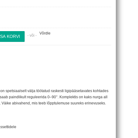
Võrdle
- või -
 on spetsiaalselt välja töötatud raskesti ligipääsetavates kohtades
aab paindlikult reguleerida 0–90°. Komplektis on kaks nurga all
le. Väike abivahend, mis teeb lõpptulemuse suureks erinevuseks.
assettidele