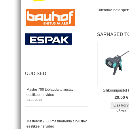
Täiendav toote spets
SARNASED T
UUDISED
Master 700 töölauda tutvustav
Silikoonipüsto
eestikeelne video
29,50 €
23.02.2018
Võrdle
Mastercut 2500 masinalauda tutvustav
eestikeelne video