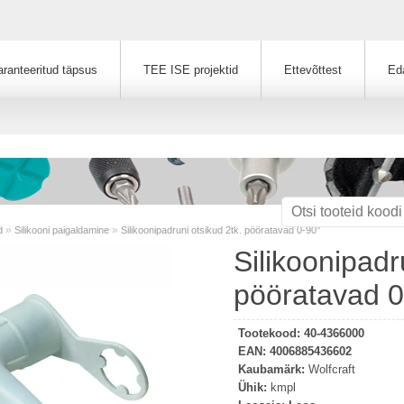
ranteeritud täpsus
TEE ISE projektid
Ettevõttest
Ed
»
»
d
Silikooni paigaldamine
Silikoonipadruni otsikud 2tk. pööratavad 0-90°
Silikoonipadr
pööratavad 0
Tootekood:
40-4366000
EAN:
4006885436602
Kaubamärk:
Wolfcraft
Ühik:
kmpl