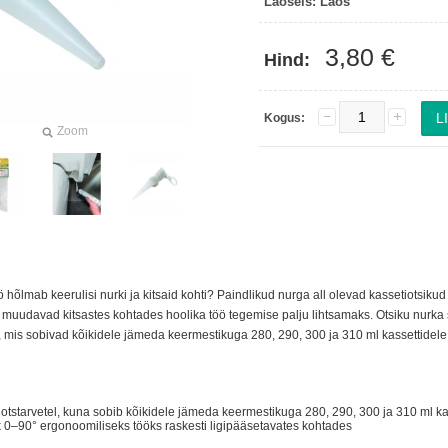
Laoseis:
Laos
3,80 €
Hind:
Kogus:
Zoom
 hõlmab keerulisi nurki ja kitsaid kohti? Paindlikud nurga all olevad kassetiotsikud
muudavad kitsastes kohtades hoolika töö tegemise palju lihtsamaks. Otsiku nurka s
ut, mis sobivad kõikidele jämeda keermestikuga 280, 290, 300 ja 310 ml kassettide
 otstarvetel, kuna sobib kõikidele jämeda keermestikuga 280, 290, 300 ja 310 ml k
rk 0–90° ergonoomiliseks tööks raskesti ligipääsetavates kohtades