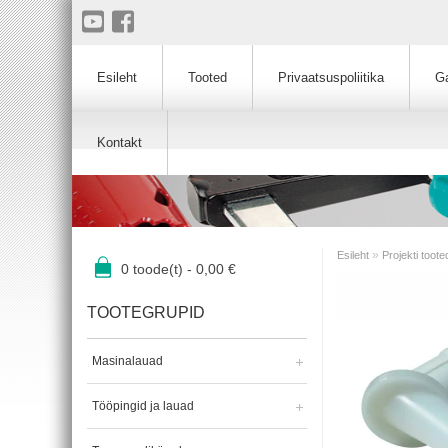
Esileht
Tooted
Privaatsuspoliitika
Ga
Kontakt
»
Esileht
Projekti toote
0
toode(t) -
0,00
€
TOOTEGRUPID
Masinalauad
Tööpingid ja lauad