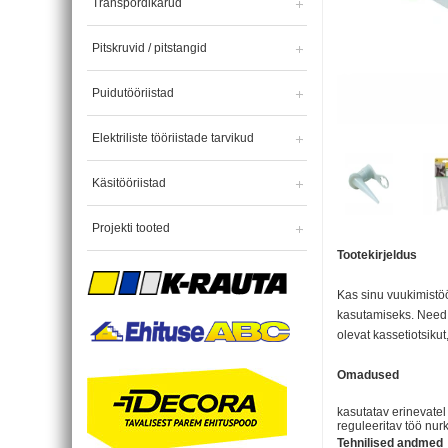
Transpordikärud
Pitskruvid / pitstangid
Puidutööriistad
Elektriliste tööriistade tarvikud
Käsitööriistad
Projekti tooted
Tootekirjeldus
Kas sinu vuukimistöö
kasutamiseks. Need 
olevat kassetiotsik
Omadused
kasutatav erinevatel
reguleeritav töö nu
Tehnilised andmed