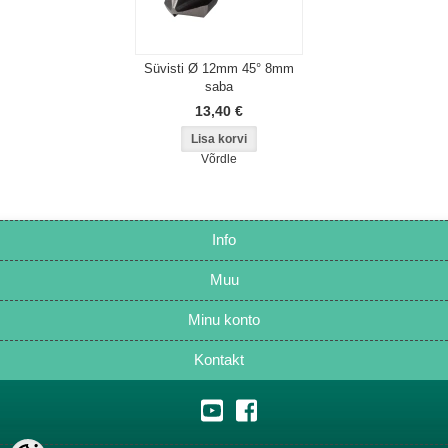
Süvisti Ø 12mm 45° 8mm
saba
13,40 €
Võrdle
Info
Muu
Minu konto
Kontakt