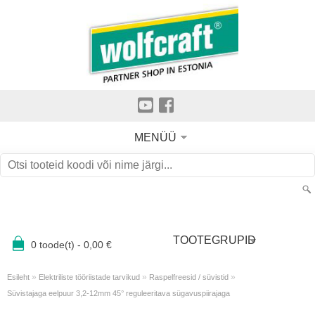
MENÜÜ
TOOTEGRUPID
0
toode(t) -
0,00
€
»
»
»
Esileht
Elektriliste tööriistade tarvikud
Raspelfreesid / süvistid
Süvistajaga eelpuur 3,2-12mm 45° reguleeritava sügavuspiirajaga