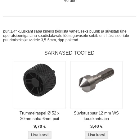
Võrdle
puit,1/4" kuuskant saba kiireks tööriista vahetuseks,puurib ja süvistab ühe
operatsiooniga,tänu seadistatavale töösügavusele sobib eriti hästi seeriate
puurimiseks,kruvidele 3,5-6mm, ripp-pakend
SARNASED TOOTED
Trummelraspel Ø 52 x
Süvistuspuur 12 mm WS
30mm saba 6mm puit
kuuskantsaba
9,70 €
3,40 €