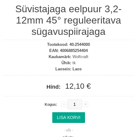
Süvistajaga eelpuur 3,2-
12mm 45° reguleeritava
sügavuspiirajaga
Tootekood:
40-2544000
EAN:
4006885254404
Kaubamärk:
Wolfcraft
Ühik:
tk
Laoseis:
Laos
12,10 €
Hind:
Kogus:
- või -