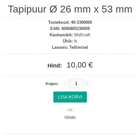
Tapipuur Ø 26 mm x 53 mm
Tootekood:
40-3300000
EAN:
4006885330009
Kaubamärk:
Wolfcraft
Ühik:
tk
Laoseis:
Tellimisel
10,00 €
Hind:
Kogus:
- või -
Võrdle