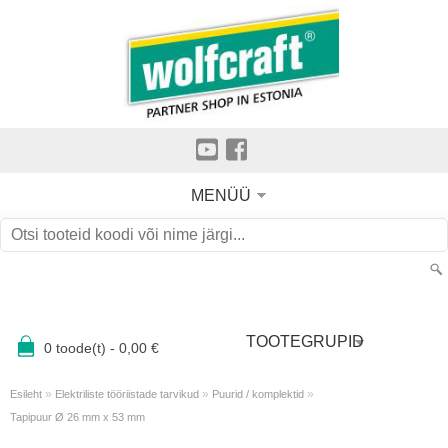
MENÜÜ
TOOTEGRUPID
0
toode(t) -
0,00
€
»
»
»
Esileht
Elektriliste tööriistade tarvikud
Puurid / komplektid
Tapipuur Ø 26 mm x 53 mm