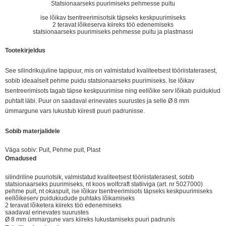
Statsionaarseks puurimiseks pehmesse puitu
ise lõikav tsentreerimisotsik täpseks keskpuurimiseks
2 teravat lõikeserva kiireks töö edenemiseks
statsionaarseks puurimiseks pehmesse puitu ja plastmassi
Tootekirjeldus
See silindrikujuline tapipuur, mis on valmistatud kvaliteetsest tööriistaterasest,
sobib ideaalselt pehme puidu statsionaarseks puurimiseks. Ise lõikav
tsentreerimisots tagab täpse keskpuurimise ning eellõike serv lõikab puidukiud
puhtalt läbi. Puur on saadaval erinevates suurustes ja selle Ø 8 mm
ümmargune vars lukustub kiiresti puuri padrunisse.
Sobib materjalidele
Väga sobiv: Puit, Pehme puit, Plast
Omadused
silindriline puuriotsik, valmistatud kvaliteetsest tööriistaterasest, sobib
statsionaarseks puurimiseks, nt koos wolfcraft statiiviga (art. nr 5027000)
pehme puit, nt okaspuit, ise lõikav tsentreerimisots täpseks keskpuurimiseks
eellõikeserv puidukiudude puhtaks lõikamiseks
2 teravat lõiketera kiireks töö edenemiseks
saadaval erinevates suurustes
Ø 8 mm ümmargune vars kiireks lukustamiseks puuri padrunis