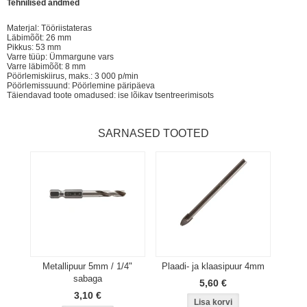
Tehnilised andmed
Materjal: Tööriistateras
Läbimõõt: 26 mm
Pikkus: 53 mm
Varre tüüp: Ümmargune vars
Varre läbimõõt: 8 mm
Pöörlemiskiirus, maks.: 3 000 p/min
Pöörlemissuund: Pöörlemine päripäeva
Täiendavad toote omadused: ise lõikav tsentreerimisots
SARNASED TOOTED
Metallipuur 5mm / 1/4"
Plaadi- ja klaasipuur 4mm
sabaga
5,60 €
3,10 €