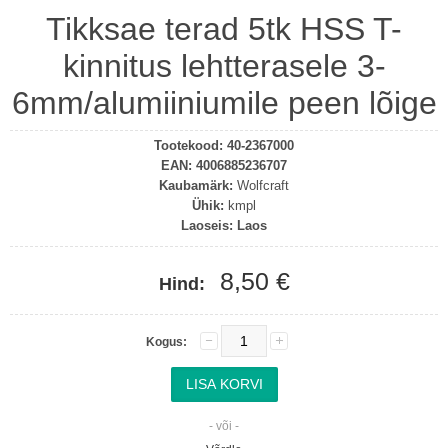
Tikksae terad 5tk HSS T-
kinnitus lehtterasele 3-
6mm/alumiiniumile peen lõige
Tootekood:
40-2367000
EAN:
4006885236707
Kaubamärk:
Wolfcraft
Ühik:
kmpl
Laoseis:
Laos
8,50 €
Hind:
Kogus:
- või -