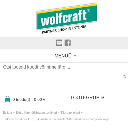
MENÜÜ
TOOTEGRUPID
0
toode(t) -
0,00
€
»
»
»
Esileht
Elektriliste tööriistade tarvikud
Tikksae lehed
Tikksae terad 5tk HSS T-kinnitus lehtterasele 3-6mm/alumiiniumile peen lõige