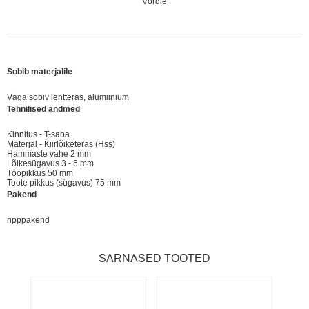
Võrdle
Sobib materjalile
Väga sobiv lehtteras, alumiinium
Tehnilised andmed
Kinnitus - T-saba
Materjal - Kiirlõiketeras (Hss)
Hammaste vahe 2 mm
Lõikesügavus 3 - 6 mm
Tööpikkus 50 mm
Toote pikkus (sügavus) 75 mm
Pakend
ripppakend
SARNASED TOOTED