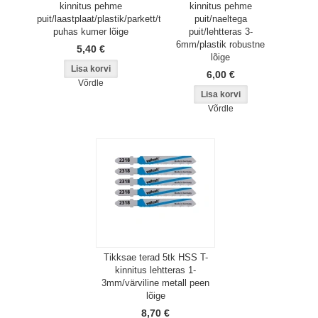
kinnitus pehme
kinnitus pehme
puit/laastplaat/plastik/parkett/tööpind
puit/naeltega
puhas kumer lõige
puit/lehtteras 3-
6mm/plastik robustne
5,40 €
lõige
6,00 €
Võrdle
Võrdle
Tikksae terad 5tk HSS T-
kinnitus lehtteras 1-
3mm/värviline metall peen
lõige
8,70 €