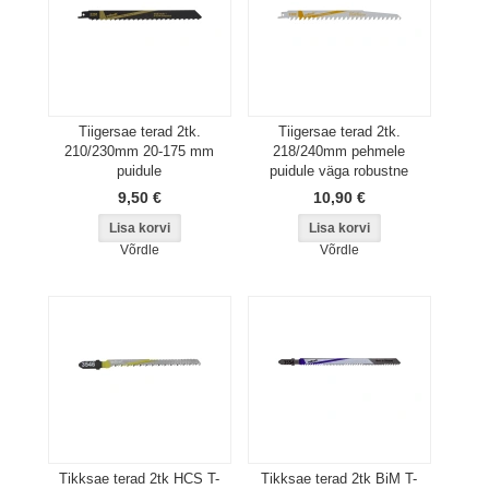
Tiigersae terad 2tk.
Tiigersae terad 2tk.
210/230mm 20-175 mm
218/240mm pehmele
puidule
puidule väga robustne
9,50 €
10,90 €
Võrdle
Võrdle
Tikksae terad 2tk HCS T-
Tikksae terad 2tk BiM T-