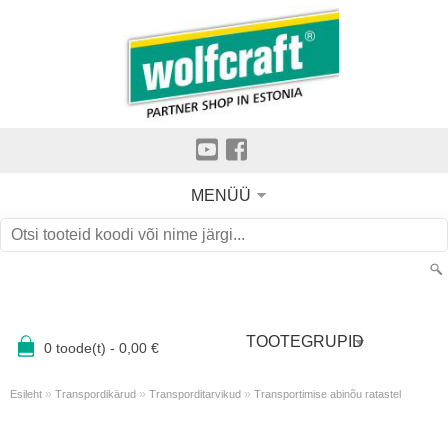
MENÜÜ
TOOTEGRUPID
0
toode(t) -
0,00
€
»
»
»
Esileht
Transpordikärud
Transporditarvikud
Transportimise abinõu ratastel