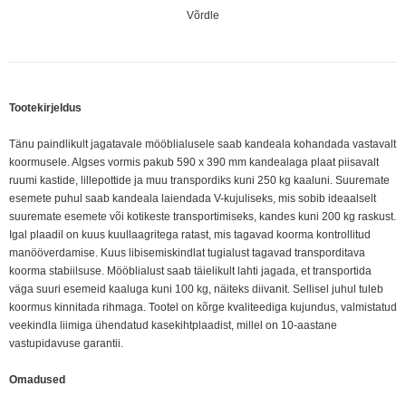
Võrdle
Tootekirjeldus
Tänu paindlikult jagatavale mööblialusele saab kandeala kohandada vastavalt
koormusele. Algses vormis pakub 590 x 390 mm kandealaga plaat piisavalt
ruumi kastide, lillepottide ja muu transpordiks kuni 250 kg kaaluni. Suuremate
esemete puhul saab kandeala laiendada V-kujuliseks, mis sobib ideaalselt
suuremate esemete või kotikeste transportimiseks, kandes kuni 200 kg raskust.
Igal plaadil on kuus kuullaagritega ratast, mis tagavad koorma kontrollitud
manööverdamise. Kuus libisemiskindlat tugialust tagavad transporditava
koorma stabiilsuse. Mööblialust saab täielikult lahti jagada, et transportida
väga suuri esemeid kaaluga kuni 100 kg, näiteks diivanit. Sellisel juhul tuleb
koormus kinnitada rihmaga. Tootel on kõrge kvaliteediga kujundus, valmistatud
veekindla liimiga ühendatud kasekihtplaadist, millel on 10-aastane
vastupidavuse garantii.
Omadused