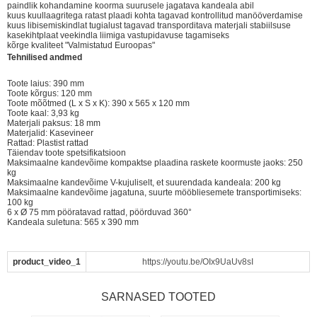
paindlik kohandamine koorma suurusele jagatava kandeala abil
kuus kuullaagritega ratast plaadi kohta tagavad kontrollitud manööverdamise
kuus libisemiskindlat tugialust tagavad transporditava materjali stabiilsuse
kasekihtplaat veekindla liimiga vastupidavuse tagamiseks
kõrge kvaliteet "Valmistatud Euroopas"
Tehnilised andmed
Toote laius: 390 mm
Toote kõrgus: 120 mm
Toote mõõtmed (L x S x K): 390 x 565 x 120 mm
Toote kaal: 3,93 kg
Materjali paksus: 18 mm
Materjalid: Kasevineer
Rattad: Plastist rattad
Täiendav toote spetsifikatsioon
Maksimaalne kandevõime kompaktse plaadina raskete koormuste jaoks: 250
kg
Maksimaalne kandevõime V-kujuliselt, et suurendada kandeala: 200 kg
Maksimaalne kandevõime jagatuna, suurte mööbliesemete transportimiseks:
100 kg
6 x Ø 75 mm pööratavad rattad, pöörduvad 360°
Kandeala suletuna: 565 x 390 mm
product_video_1
https://youtu.be/OIx9UaUv8sI
SARNASED TOOTED