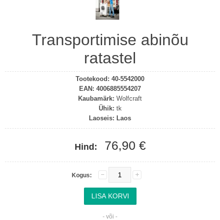
Transportimise abinõu
ratastel
Tootekood:
40-5542000
EAN:
4006885554207
Kaubamärk:
Wolfcraft
Ühik:
tk
Laoseis:
Laos
76,90 €
Hind:
Kogus:
- või -