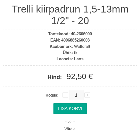
Trelli kiirpadrun 1,5-13mm
1/2" - 20
Tootekood:
40-2606000
EAN:
4006885260603
Kaubamärk:
Wolfcraft
Ühik:
tk
Laoseis:
Laos
92,50 €
Hind:
Kogus:
- või -
Võrdle