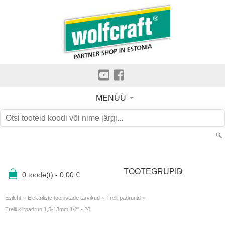
MENÜÜ
TOOTEGRUPID
0
toode(t) -
0,00
€
»
»
»
Esileht
Elektriliste tööriistade tarvikud
Trelli padrunid
Trelli kiirpadrun 1,5-13mm 1/2" - 20