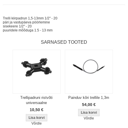
Trelli kiirpadrun 1,5-13mm 1/2" - 20
päri ja vastupäeva pöörlemine
sisekeere 1/2" - 20
puuridele mõõduga 1.5 - 13 mm
SARNASED TOOTED
Trellipadruni ristvõti
Painduv kõri trellile 1,3m
universaalne
54,00 €
10,50 €
Võrdle
Võrdle